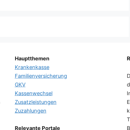
Hauptthemen
R
Krankenkasse
Familienversicherung
D
GKV
d
Kassenwechsel
I
n
Zusatzleistungen
E
Zuzahlungen
k
T
Relevante Portale
B