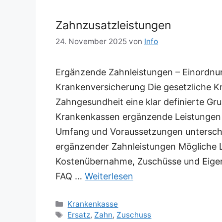
Zahnzusatzleistungen
24. November 2025
von
Info
Ergänzende Zahnleistungen – Einordnun
Krankenversicherung Die gesetzliche Kr
Zahngesundheit eine klar definierte G
Krankenkassen ergänzende Leistungen 
Umfang und Voraussetzungen unterschied
ergänzender Zahnleistungen Mögliche L
Kostenübernahme, Zuschüsse und Eige
FAQ …
Weiterlesen
Kategorien
Krankenkasse
Schlagwörter
Ersatz
,
Zahn
,
Zuschuss