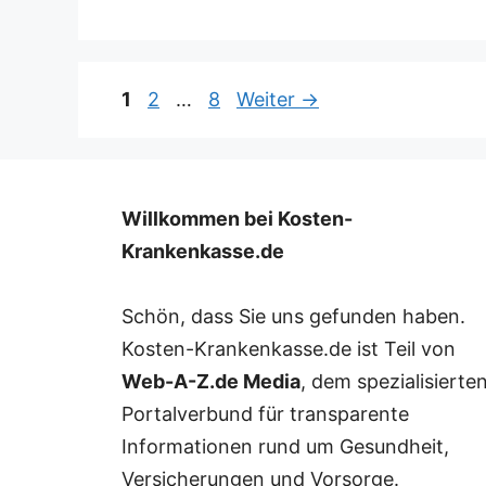
Seite
Seite
Seite
1
2
…
8
Weiter
→
Willkommen bei Kosten-
Krankenkasse.de
Schön, dass Sie uns gefunden haben.
Kosten-Krankenkasse.de ist Teil von
Web-A-Z.de Media
, dem spezialisierte
Portalverbund für transparente
Informationen rund um Gesundheit,
Versicherungen und Vorsorge.