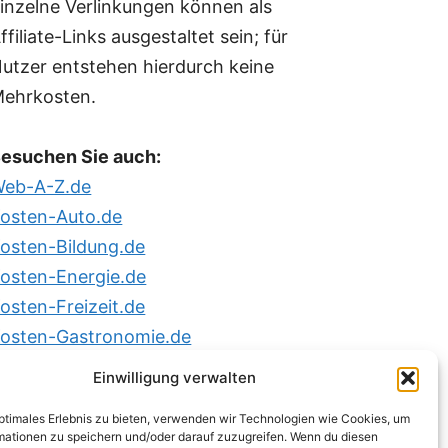
inzelne Verlinkungen können als
ffiliate-Links ausgestaltet sein; für
utzer entstehen hierdurch keine
ehrkosten.
esuchen Sie auch:
eb-A-Z.de
osten-Auto.de
osten-Bildung.de
osten-Energie.de
osten-Freizeit.de
osten-Gastronomie.de
osten-Haus.de
Einwilligung verwalten
osten-Haustiere.de
optimales Erlebnis zu bieten, verwenden wir Technologien wie Cookies, um
osten-Versicherung.de
mationen zu speichern und/oder darauf zuzugreifen. Wenn du diesen