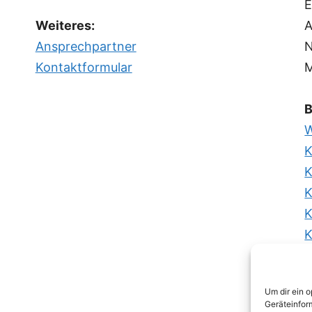
E
Weiteres:
A
Ansprechpartner
N
Kontaktformular
M
B
W
K
K
K
K
K
K
K
Um dir ein 
K
Geräteinfor